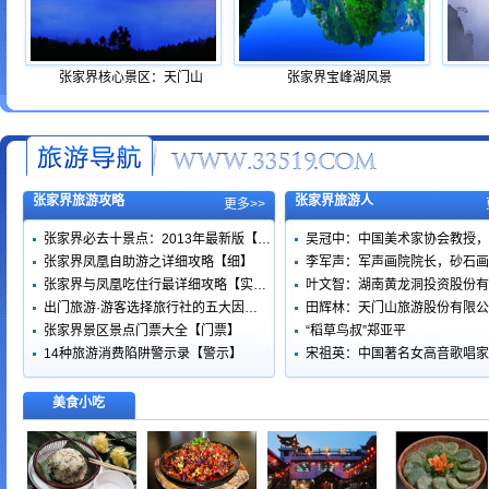
张家界核心景区：天门山
张家界宝峰湖风景
张家界旅游攻略
张家界旅游人
更多>>
张家界必去十景点：2013年最新版【…
吴冠中：中国美术家协会教授，
张家界凤凰自助游之详细攻略【细】
李军声：军声画院院长，砂石画
张家界与凤凰吃住行最详细攻略【实…
叶文智：湖南黄龙洞投资股份有
出门旅游·游客选择旅行社的五大因…
田辉林：天门山旅游股份有限公
张家界景区景点门票大全【门票】
“稻草鸟叔”郑亚平
14种旅游消费陷阱警示录【警示】
宋祖英：中国著名女高音歌唱家
美食小吃