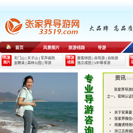
首页
风景图片
旅游线路
导游
风景
旅游
天门山
|
天子山
|
军声画院
散客拼团
|
自驾游
|
自助游
图片
线路
金鞭溪
|
森林公园
|
导游
独立成团
|
VIP尊享游
资讯
/Inf
张家界导游
之一。官网认证
关于安莱曼
张家界微信
用魔诱特效
洪江古商城