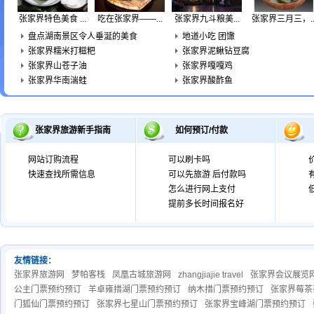
张家界特色美食 ...
吃在张家界——...
张家界九斗粮美...
张家界三月三，..
盘点湖南景区令人垂涎的美食
地道小吃 团馓
张家界糯米打糍粑
张家界泥鳅钻豆腐
张家界山苍子油
张家界嘎嘎鸡
张家界华南湍蛙
张家界酸酢鱼
张家界旅游新手指南
如何预订/付款
网站订购流程
可以刷卡吗
快速查找所需信息
可以先旅游 后付款吗
怎么进行网上支付
提前多长时间报名好
友情链接：
张家界旅游网
梦帕客栈
凤凰古城旅游网
zhangjiajie travel
张家界会议展览
公主门票预约预订
羊卓雍措湖门票预约预订
纳木措门票预约预订
张家界莓茶
门狐仙门票预约预订
张家界七星山门票预约预订
张家界宝峰湖门票预约预订