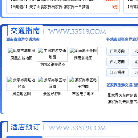
【自助游8】天子山袁家界杨家界 张家界一日梦游
0元
【自驾
湖南省旅游交通地图
各地市到张家界旅
广州方向
凤凰古城地图
湖南省地图
西北方向
中国公路交通图
江西福建
张家界旅游交通指
周边地区图
景区导游图
市区电子地图
·
张家界火车时刻表
·
张家界到去凤凰古