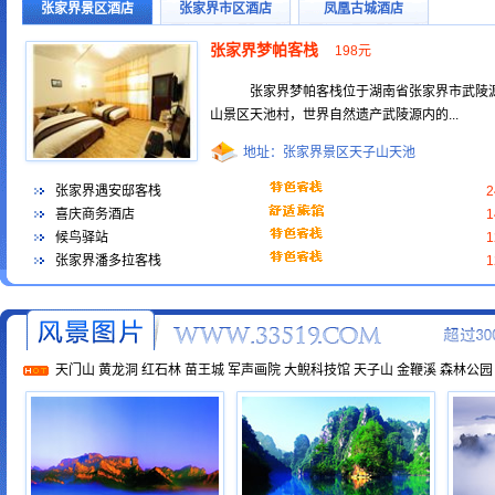
张家界景区酒店
张家界市区酒店
凤凰古城酒店
张家界梦帕客栈
198元
张家界梦帕客栈位于湖南省张家界市武陵
山景区天池村，世界自然遗产武陵源内的...
地址：张家界景区天子山天池
张家界遇安邸客栈
喜庆商务酒店
候鸟驿站
张家界潘多拉客栈
天门山
黄龙洞
红石林
苗王城
军声画院
大鲵科技馆
天子山
金鞭溪
森林公园