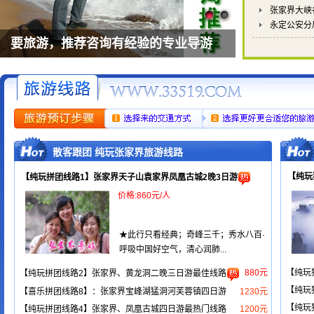
张家界大峡
永定公安分
要旅游，推荐咨询有经验的专业导游
散客跟团 纯玩张家界旅游线路
【纯玩
【纯玩拼团线路1】张家界天子山袁家界凤凰古城2晚3日游
价格:860元/人
★此行只看经典；奇峰三千；秀水八百·
呼吸中国好空气，清心润肺...
880元
【纯玩
【纯玩拼团线路2】张家界、黄龙洞二晚三日游最佳线路
【纯玩
【喜乐拼团线路8】：张家界宝峰湖猛洞河芙蓉镇四日游
1230元
【纯玩
【纯玩拼团线路4】张家界、凤凰古城四日游最热门线路
1200元