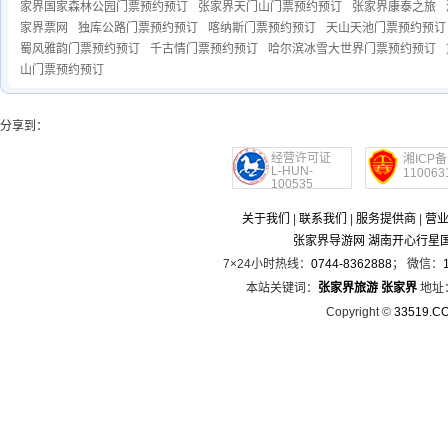
家界国家森林公园门票预约预订
张家界天门山门票预约预订
张家界康泰之旅
家界票网
独库公路门票预约预订
喀纳斯门票预约预订
天山天池门票预约预订
蜀风雅韵门票预约预订
千古情门票预约预订
哈尔滨冰雪大世界门票预约预订
山门票预约预订
分享到：
经营许可证
湘ICP备
L-HUN-
110063
100535
关于我们
|
联系我们
|
服务提供商
|
营
张家界导游网 湖南开心行星
7×24小时热线：
0744-8362888
； 微信：
本站关键词：
张家界旅游
张家界
地址
Copyright ©
33519.C