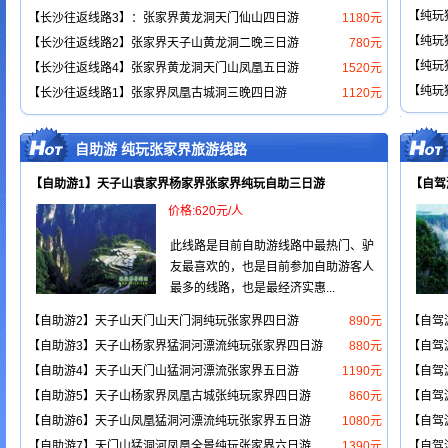
【纯玩
【长沙往返线路3】：张家界黄龙洞天门仙山四日游
1180元
【纯玩
【长沙往返线路2】张家界天子山黄龙洞二晚三日游
780元
【纯玩
【长沙往返线路4】张家界黄龙洞天门山凤凰五日游
1520元
【纯玩
【长沙往返线路1】张家界凤凰古城洞三晚四日游
1120元
自助游 纯玩张家界旅游线路
【自助游1】天子山袁家界杨家界张家界纯玩自助三日游
【自驾
价格:620元/人
此线路是目前自助游线路中最热门、驴
友最喜欢的，也是目前参加自助游客人
最多的线路，也是最经济实惠...
【自助游2】天子山天门山天门洞纯玩张家界四日游
890元
【自驾
【自助游3】天子山杨家界猛洞河漂流纯玩张家界四日游
880元
【自驾
【自助游4】天子山天门山猛洞河漂流张家界五日游
1190元
【自驾
【自助游5】天子山杨家界凤凰古城张纯玩家界四日游
860元
【自驾
【自助游6】天子山凤凰猛洞河漂流纯玩张家界五日游
1080元
【自驾
【自助游7】天门山猛洞河凤凰全景纯玩张家界六日游
1390元
【自驾