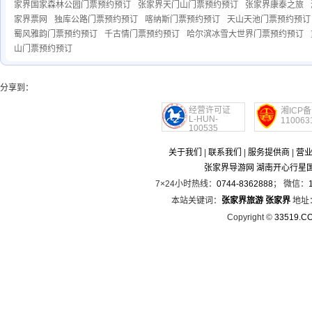
家界国家森林公园门票预约预订
张家界天门山门票预约预订
张家界康泰之旅
家界票网
独库公路门票预约预订
喀纳斯门票预约预订
天山天池门票预约预订
蜀风雅韵门票预约预订
千古情门票预约预订
哈尔滨冰雪大世界门票预约预订
山门票预约预订
分享到：
经营许可证
湘ICP备
L-HUN-
110063
100535
关于我们
|
联系我们
|
服务提供商
|
营
张家界导游网 湖南开心行星
7×24小时热线：
0744-8362888
； 微信：
本站关键词：
张家界旅游
张家界
地址
Copyright ©
33519.C