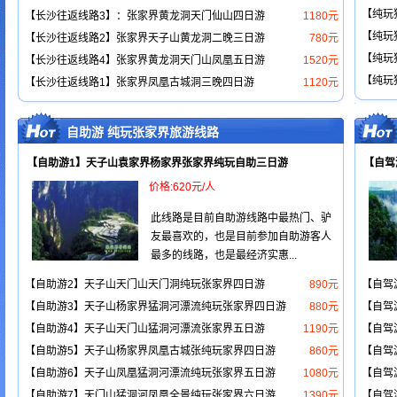
【纯玩
【长沙往返线路3】：张家界黄龙洞天门仙山四日游
1180元
【纯玩
【长沙往返线路2】张家界天子山黄龙洞二晚三日游
780元
【纯玩
【长沙往返线路4】张家界黄龙洞天门山凤凰五日游
1520元
【纯玩
【长沙往返线路1】张家界凤凰古城洞三晚四日游
1120元
自助游 纯玩张家界旅游线路
【自助游1】天子山袁家界杨家界张家界纯玩自助三日游
【自驾
价格:620元/人
此线路是目前自助游线路中最热门、驴
友最喜欢的，也是目前参加自助游客人
最多的线路，也是最经济实惠...
【自助游2】天子山天门山天门洞纯玩张家界四日游
890元
【自驾
【自助游3】天子山杨家界猛洞河漂流纯玩张家界四日游
880元
【自驾
【自助游4】天子山天门山猛洞河漂流张家界五日游
1190元
【自驾
【自助游5】天子山杨家界凤凰古城张纯玩家界四日游
860元
【自驾
【自助游6】天子山凤凰猛洞河漂流纯玩张家界五日游
1080元
【自驾
【自助游7】天门山猛洞河凤凰全景纯玩张家界六日游
1390元
【自驾