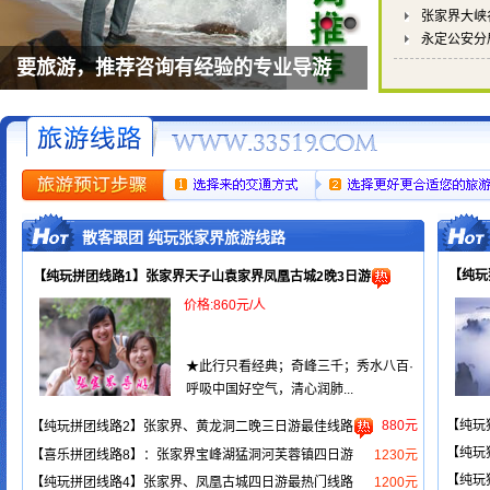
张家界大峡
永定公安分
要旅游，推荐咨询有经验的专业导游
散客跟团 纯玩张家界旅游线路
【纯玩
【纯玩拼团线路1】张家界天子山袁家界凤凰古城2晚3日游
价格:860元/人
★此行只看经典；奇峰三千；秀水八百·
呼吸中国好空气，清心润肺...
880元
【纯玩
【纯玩拼团线路2】张家界、黄龙洞二晚三日游最佳线路
【纯玩
【喜乐拼团线路8】：张家界宝峰湖猛洞河芙蓉镇四日游
1230元
【纯玩
【纯玩拼团线路4】张家界、凤凰古城四日游最热门线路
1200元