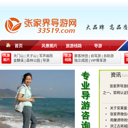
首页
风景图片
旅游线路
导游
风景
旅游
天门山
|
天子山
|
军声画院
散客拼团
|
自驾游
|
自助游
图片
线路
金鞭溪
|
森林公园
|
导游
独立成团
|
VIP尊享游
资讯
/Inf
张家界导游
之一。官网认证
关于安莱曼
张家界微信
用魔诱特效
洪江古商城