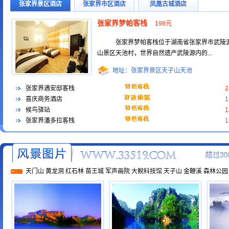
张家界景区酒店
张家界市区酒店
凤凰古城酒店
张家界梦帕客栈
198元
张家界梦帕客栈位于湖南省张家界市武陵
山景区天池村，世界自然遗产武陵源内的...
地址：张家界景区天子山天池
张家界遇安邸客栈
喜庆商务酒店
候鸟驿站
张家界潘多拉客栈
天门山
黄龙洞
红石林
苗王城
军声画院
大鲵科技馆
天子山
金鞭溪
森林公园