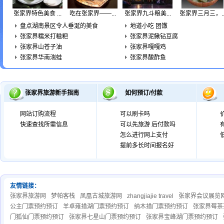
张家界特色美食 ...
吃在张家界——...
张家界九斗粮美...
张家界三月三，..
盘点湖南景区令人垂涎的美食
地道小吃 团馓
张家界糯米打糍粑
张家界泥鳅钻豆腐
张家界山苍子油
张家界嘎嘎鸡
张家界华南湍蛙
张家界酸酢鱼
张家界旅游新手指南
如何预订/付款
网站订购流程
可以刷卡吗
快速查找所需信息
可以先旅游 后付款吗
怎么进行网上支付
提前多长时间报名好
友情链接：
张家界旅游网
梦帕客栈
凤凰古城旅游网
zhangjiajie travel
张家界会议展览
公主门票预约预订
羊卓雍措湖门票预约预订
纳木措门票预约预订
张家界莓茶
门狐仙门票预约预订
张家界七星山门票预约预订
张家界宝峰湖门票预约预订