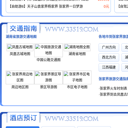
【自助游8】天子山袁家界杨家界 张家界一日梦游
0元
【自驾
湖南省旅游交通地图
各地市到张家界旅
广州方向
凤凰古城地图
湖南省地图
西北方向
中国公路交通图
江西福建
张家界旅游交通指
周边地区图
景区导游图
市区电子地图
·
张家界火车时刻表
·
张家界到去凤凰古