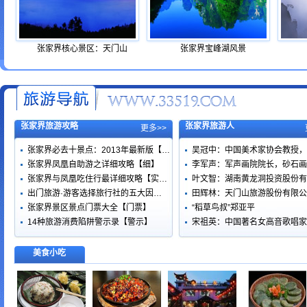
张家界核心景区：天门山
张家界宝峰湖风景
张家界旅游攻略
张家界旅游人
更多>>
张家界必去十景点：2013年最新版【…
吴冠中：中国美术家协会教授，
张家界凤凰自助游之详细攻略【细】
李军声：军声画院院长，砂石画
张家界与凤凰吃住行最详细攻略【实…
叶文智：湖南黄龙洞投资股份有
出门旅游·游客选择旅行社的五大因…
田辉林：天门山旅游股份有限公
张家界景区景点门票大全【门票】
“稻草鸟叔”郑亚平
14种旅游消费陷阱警示录【警示】
宋祖英：中国著名女高音歌唱家
美食小吃