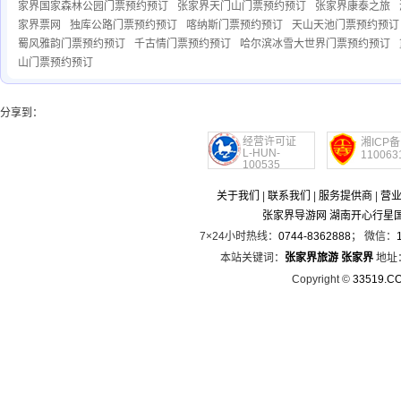
家界国家森林公园门票预约预订
张家界天门山门票预约预订
张家界康泰之旅
家界票网
独库公路门票预约预订
喀纳斯门票预约预订
天山天池门票预约预订
蜀风雅韵门票预约预订
千古情门票预约预订
哈尔滨冰雪大世界门票预约预订
山门票预约预订
分享到：
经营许可证
湘ICP备
L-HUN-
110063
100535
关于我们
|
联系我们
|
服务提供商
|
营
张家界导游网 湖南开心行星
7×24小时热线：
0744-8362888
； 微信：
本站关键词：
张家界旅游
张家界
地址
Copyright ©
33519.C