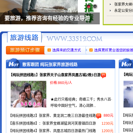
张家界大峡
永定公安分
要旅游，推荐咨询有经验的专业导游
散客跟团 纯玩张家界旅游线路
【纯玩
【纯玩拼团线路1】张家界天子山袁家界凤凰古城2晚3日游
价格:860元/人
★此行只看经典；奇峰三千；秀水八百·
呼吸中国好空气，清心润肺...
880元
【纯玩
【纯玩拼团线路2】张家界、黄龙洞二晚三日游最佳线路
【纯玩
【喜乐拼团线路8】：张家界宝峰湖猛洞河芙蓉镇四日游
1230元
【纯玩
【纯玩拼团线路4】张家界、凤凰古城四日游最热门线路
1200元