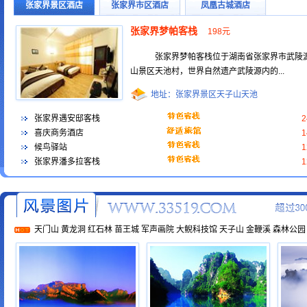
张家界景区酒店
张家界市区酒店
凤凰古城酒店
张家界梦帕客栈
198元
张家界梦帕客栈位于湖南省张家界市武陵
山景区天池村，世界自然遗产武陵源内的...
地址：张家界景区天子山天池
张家界遇安邸客栈
喜庆商务酒店
候鸟驿站
张家界潘多拉客栈
天门山
黄龙洞
红石林
苗王城
军声画院
大鲵科技馆
天子山
金鞭溪
森林公园