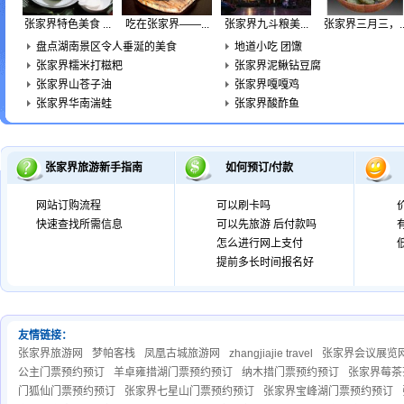
张家界特色美食 ...
吃在张家界——...
张家界九斗粮美...
张家界三月三，..
盘点湖南景区令人垂涎的美食
地道小吃 团馓
张家界糯米打糍粑
张家界泥鳅钻豆腐
张家界山苍子油
张家界嘎嘎鸡
张家界华南湍蛙
张家界酸酢鱼
张家界旅游新手指南
如何预订/付款
网站订购流程
可以刷卡吗
快速查找所需信息
可以先旅游 后付款吗
怎么进行网上支付
提前多长时间报名好
友情链接：
张家界旅游网
梦帕客栈
凤凰古城旅游网
zhangjiajie travel
张家界会议展览
公主门票预约预订
羊卓雍措湖门票预约预订
纳木措门票预约预订
张家界莓茶
门狐仙门票预约预订
张家界七星山门票预约预订
张家界宝峰湖门票预约预订