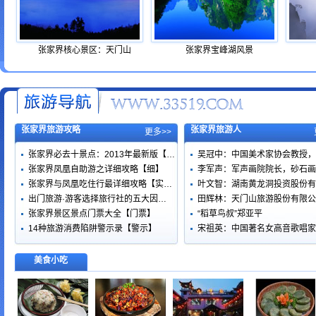
张家界核心景区：天门山
张家界宝峰湖风景
张家界旅游攻略
张家界旅游人
更多>>
张家界必去十景点：2013年最新版【…
吴冠中：中国美术家协会教授，
张家界凤凰自助游之详细攻略【细】
李军声：军声画院院长，砂石画
张家界与凤凰吃住行最详细攻略【实…
叶文智：湖南黄龙洞投资股份有
出门旅游·游客选择旅行社的五大因…
田辉林：天门山旅游股份有限公
张家界景区景点门票大全【门票】
“稻草鸟叔”郑亚平
14种旅游消费陷阱警示录【警示】
宋祖英：中国著名女高音歌唱家
美食小吃