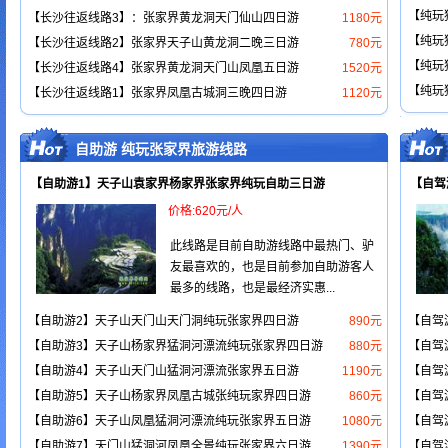
【纯玩
【长沙往返线路3】：张家界黄龙洞天门仙山四日游
1180元
【纯玩
【长沙往返线路2】张家界天子山黄龙洞二晚三日游
780元
【纯玩
【长沙往返线路4】张家界黄龙洞天门山凤凰五日游
1520元
【纯玩
【长沙往返线路1】张家界凤凰古城洞三晚四日游
1120元
自助游 纯玩张家界旅游线路
【自助游1】天子山袁家界杨家界张家界纯玩自助三日游
【自驾
价格:620元/人
此线路是目前自助游线路中最热门、驴
友最喜欢的，也是目前参加自助游客人
最多的线路，也是最经济实惠...
【自助游2】天子山天门山天门洞纯玩张家界四日游
890元
【自驾
【自助游3】天子山杨家界猛洞河漂流纯玩张家界四日游
880元
【自驾
【自助游4】天子山天门山猛洞河漂流张家界五日游
1190元
【自驾
【自助游5】天子山杨家界凤凰古城张纯玩家界四日游
860元
【自驾
【自助游6】天子山凤凰猛洞河漂流纯玩张家界五日游
1080元
【自驾
【自助游7】天门山猛洞河凤凰全景纯玩张家界六日游
1390元
【自驾