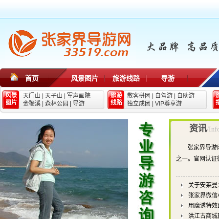
首页
风景图片
旅游线路
导游
风景
旅游
天门山
|
天子山
|
军声画院
散客拼团
|
自驾游
|
自助游
图片
线路
金鞭溪
|
森林公园
|
导游
独立成团
|
VIP尊享游
资讯
/Inf
张家界导游
之一。官网认证
关于安莱曼
张家界微信
用魔诱特效
洪江古商城