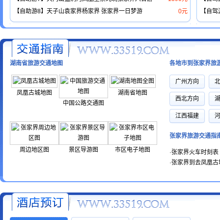
【自助游8】天子山袁家界杨家界 张家界一日梦游
0元
【自驾
湖南省旅游交通地图
各地市到张家界旅
广州方向
凤凰古城地图
湖南省地图
西北方向
中国公路交通图
江西福建
张家界旅游交通指
周边地区图
景区导游图
市区电子地图
·
张家界火车时刻表
·
张家界到去凤凰古