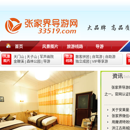
首页
风景图片
旅游线路
导游
风景
旅游
天门山
|
天子山
|
军声画院
散客拼团
|
自驾游
|
自助游
图片
线路
金鞭溪
|
森林公园
|
导游
独立成团
|
VIP尊享游
资讯
/Inf
张家界导游
之一。官网认证
关于安莱曼
张家界微信
用魔诱特效
洪江古商城