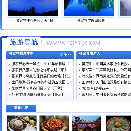
张家界核心景区：天门山
张家界宝峰湖风景
张家界旅游攻略
张家界旅游人
更多>>
张家界必去十景点：2013年最新版【…
吴冠中：中国美术家协会教授，
张家界凤凰自助游之详细攻略【细】
李军声：军声画院院长，砂石画
张家界与凤凰吃住行最详细攻略【实…
叶文智：湖南黄龙洞投资股份有
出门旅游·游客选择旅行社的五大因…
田辉林：天门山旅游股份有限公
张家界景区景点门票大全【门票】
“稻草鸟叔”郑亚平
14种旅游消费陷阱警示录【警示】
宋祖英：中国著名女高音歌唱家
美食小吃