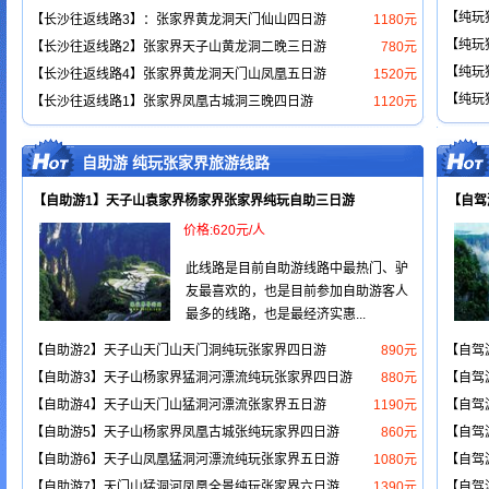
【纯玩
【长沙往返线路3】：张家界黄龙洞天门仙山四日游
1180元
【纯玩
【长沙往返线路2】张家界天子山黄龙洞二晚三日游
780元
【纯玩
【长沙往返线路4】张家界黄龙洞天门山凤凰五日游
1520元
【纯玩
【长沙往返线路1】张家界凤凰古城洞三晚四日游
1120元
自助游 纯玩张家界旅游线路
【自助游1】天子山袁家界杨家界张家界纯玩自助三日游
【自驾
价格:620元/人
此线路是目前自助游线路中最热门、驴
友最喜欢的，也是目前参加自助游客人
最多的线路，也是最经济实惠...
【自助游2】天子山天门山天门洞纯玩张家界四日游
890元
【自驾
【自助游3】天子山杨家界猛洞河漂流纯玩张家界四日游
880元
【自驾
【自助游4】天子山天门山猛洞河漂流张家界五日游
1190元
【自驾
【自助游5】天子山杨家界凤凰古城张纯玩家界四日游
860元
【自驾
【自助游6】天子山凤凰猛洞河漂流纯玩张家界五日游
1080元
【自驾
【自助游7】天门山猛洞河凤凰全景纯玩张家界六日游
1390元
【自驾