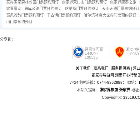
家界国家森林公园门票预约预订
张家界天门山门票预约预订
张家界康泰之旅
家界票网
独库公路门票预约预订
喀纳斯门票预约预订
天山天池门票预约预订
蜀风雅韵门票预约预订
千古情门票预约预订
哈尔滨冰雪大世界门票预约预订
山门票预约预订
分享到：
经营许可证
湘ICP备
L-HUN-
110063
100535
关于我们
|
联系我们
|
服务提供商
|
营
张家界导游网 湖南开心行星
7×24小时热线：
0744-8362888
； 微信：
本站关键词：
张家界旅游
张家界
地址
Copyright ©
33519.C