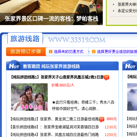
张家界大峡
永定公安分
张家界景区口碑一流的客栈：梦帕客栈
散客跟团 纯玩张家界旅游线路
【纯玩
【纯玩拼团线路1】张家界天子山袁家界凤凰古城2晚3日游
价格:860元/人
★此行只看经典；奇峰三千；秀水八百·
呼吸中国好空气，清心润肺...
880元
【纯玩
【纯玩拼团线路2】张家界、黄龙洞二晚三日游最佳线路
【纯玩
【喜乐拼团线路8】：张家界宝峰湖猛洞河芙蓉镇四日游
1230元
【纯玩
【纯玩拼团线路4】张家界、凤凰古城四日游最热门线路
1200元