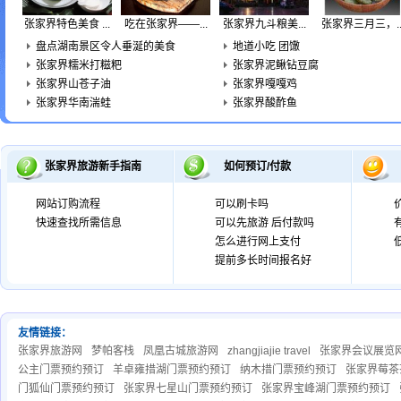
张家界特色美食 ...
吃在张家界——...
张家界九斗粮美...
张家界三月三，..
盘点湖南景区令人垂涎的美食
地道小吃 团馓
张家界糯米打糍粑
张家界泥鳅钻豆腐
张家界山苍子油
张家界嘎嘎鸡
张家界华南湍蛙
张家界酸酢鱼
张家界旅游新手指南
如何预订/付款
网站订购流程
可以刷卡吗
快速查找所需信息
可以先旅游 后付款吗
怎么进行网上支付
提前多长时间报名好
友情链接：
张家界旅游网
梦帕客栈
凤凰古城旅游网
zhangjiajie travel
张家界会议展览
公主门票预约预订
羊卓雍措湖门票预约预订
纳木措门票预约预订
张家界莓茶
门狐仙门票预约预订
张家界七星山门票预约预订
张家界宝峰湖门票预约预订