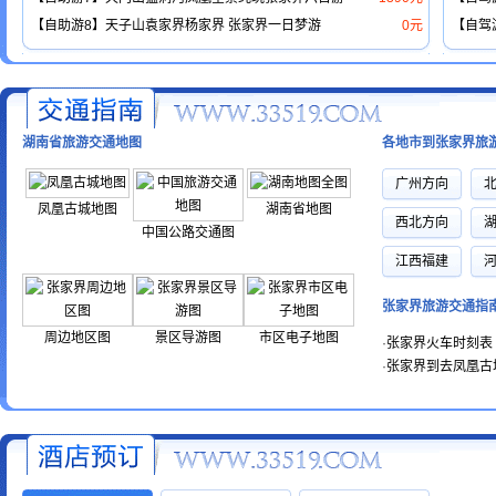
【自助游8】天子山袁家界杨家界 张家界一日梦游
0元
【自驾
湖南省旅游交通地图
各地市到张家界旅
广州方向
凤凰古城地图
湖南省地图
西北方向
中国公路交通图
江西福建
张家界旅游交通指
周边地区图
景区导游图
市区电子地图
·
张家界火车时刻表
·
张家界到去凤凰古