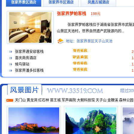
张家界景区酒店
张家界市区酒店
凤凰古城酒店
张家界梦帕客栈
198元
张家界梦帕客栈位于湖南省张家界市武陵
山景区天池村，世界自然遗产武陵源内的...
地址：张家界景区天子山天池
张家界遇安邸客栈
喜庆商务酒店
候鸟驿站
张家界潘多拉客栈
天门山
黄龙洞
红石林
苗王城
军声画院
大鲵科技馆
天子山
金鞭溪
森林公园