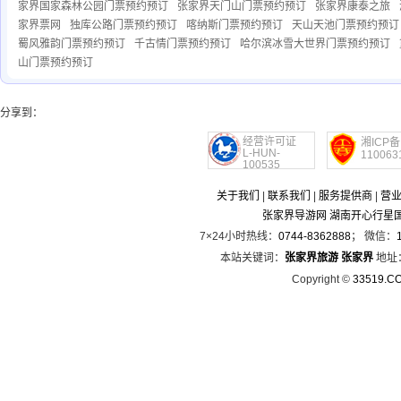
家界国家森林公园门票预约预订
张家界天门山门票预约预订
张家界康泰之旅
家界票网
独库公路门票预约预订
喀纳斯门票预约预订
天山天池门票预约预订
蜀风雅韵门票预约预订
千古情门票预约预订
哈尔滨冰雪大世界门票预约预订
山门票预约预订
分享到：
经营许可证
湘ICP备
L-HUN-
110063
100535
关于我们
|
联系我们
|
服务提供商
|
营
张家界导游网 湖南开心行星
7×24小时热线：
0744-8362888
； 微信：
本站关键词：
张家界旅游
张家界
地址
Copyright ©
33519.C