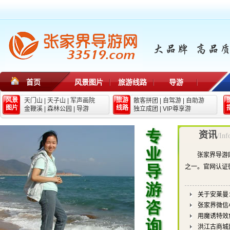
首页
风景图片
旅游线路
导游
风景
旅游
天门山
|
天子山
|
军声画院
散客拼团
|
自驾游
|
自助游
图片
线路
金鞭溪
|
森林公园
|
导游
独立成团
|
VIP尊享游
资讯
/Inf
张家界导游
之一。官网认证
关于安莱曼
张家界微信
用魔诱特效
洪江古商城