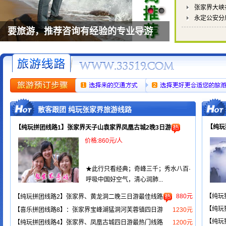
张家界大峡
永定公安分
要旅游，推荐咨询有经验的专业导游
散客跟团 纯玩张家界旅游线路
【纯玩
【纯玩拼团线路1】张家界天子山袁家界凤凰古城2晚3日游
价格:860元/人
★此行只看经典；奇峰三千；秀水八百·
呼吸中国好空气，清心润肺...
880元
【纯玩
【纯玩拼团线路2】张家界、黄龙洞二晚三日游最佳线路
【纯玩
【喜乐拼团线路8】：张家界宝峰湖猛洞河芙蓉镇四日游
1230元
【纯玩
【纯玩拼团线路4】张家界、凤凰古城四日游最热门线路
1200元