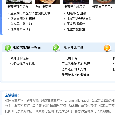
张家界特色美食 ...
吃在张家界——...
张家界九斗粮美...
张家界三月三，..
盘点湖南景区令人垂涎的美食
地道小吃 团馓
张家界糯米打糍粑
张家界泥鳅钻豆腐
张家界山苍子油
张家界嘎嘎鸡
张家界华南湍蛙
张家界酸酢鱼
张家界旅游新手指南
如何预订/付款
网站订购流程
可以刷卡吗
快速查找所需信息
可以先旅游 后付款吗
怎么进行网上支付
提前多长时间报名好
友情链接：
张家界旅游网
梦帕客栈
凤凰古城旅游网
zhangjiajie travel
张家界会议展览
公主门票预约预订
羊卓雍措湖门票预约预订
纳木措门票预约预订
张家界莓茶
门狐仙门票预约预订
张家界七星山门票预约预订
张家界宝峰湖门票预约预订