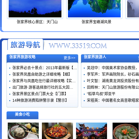
张家界核心景区：天门山
张家界宝峰湖风景
张家界旅游攻略
张家界旅游人
更多>>
张家界必去十景点：2013年最新版【…
吴冠中：中国美术家协会教授，
张家界凤凰自助游之详细攻略【细】
李军声：军声画院院长，砂石画
张家界与凤凰吃住行最详细攻略【实…
叶文智：湖南黄龙洞投资股份有
出门旅游·游客选择旅行社的五大因…
田辉林：天门山旅游股份有限公
张家界景区景点门票大全【门票】
“稻草鸟叔”郑亚平
14种旅游消费陷阱警示录【警示】
宋祖英：中国著名女高音歌唱家
美食小吃