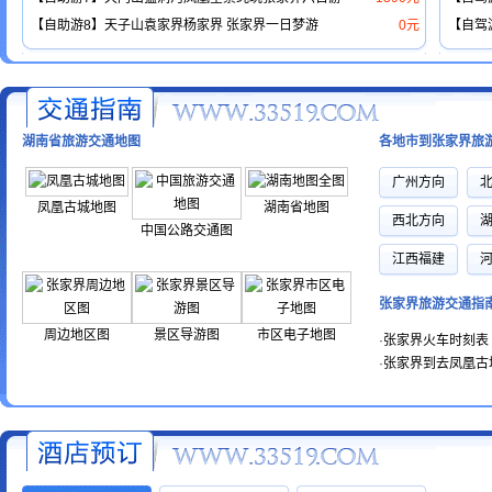
【自助游8】天子山袁家界杨家界 张家界一日梦游
0元
【自驾
湖南省旅游交通地图
各地市到张家界旅
广州方向
凤凰古城地图
湖南省地图
西北方向
中国公路交通图
江西福建
张家界旅游交通指
周边地区图
景区导游图
市区电子地图
·
张家界火车时刻表
·
张家界到去凤凰古