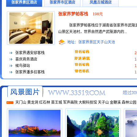
张家界景区酒店
张家界市区酒店
凤凰古城酒店
张家界梦帕客栈
198元
张家界梦帕客栈位于湖南省张家界市武陵
山景区天池村，世界自然遗产武陵源内的...
地址：张家界景区天子山天池
张家界遇安邸客栈
喜庆商务酒店
候鸟驿站
张家界潘多拉客栈
天门山
黄龙洞
红石林
苗王城
军声画院
大鲵科技馆
天子山
金鞭溪
森林公园