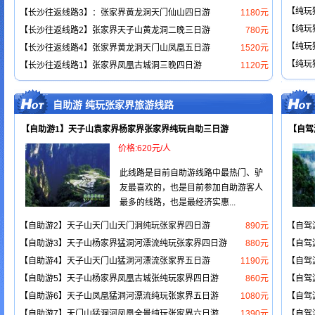
【纯玩
【长沙往返线路3】：张家界黄龙洞天门仙山四日游
1180元
【纯玩
【长沙往返线路2】张家界天子山黄龙洞二晚三日游
780元
【纯玩
【长沙往返线路4】张家界黄龙洞天门山凤凰五日游
1520元
【纯玩
【长沙往返线路1】张家界凤凰古城洞三晚四日游
1120元
自助游 纯玩张家界旅游线路
【自助游1】天子山袁家界杨家界张家界纯玩自助三日游
【自驾
价格:620元/人
此线路是目前自助游线路中最热门、驴
友最喜欢的，也是目前参加自助游客人
最多的线路，也是最经济实惠...
【自助游2】天子山天门山天门洞纯玩张家界四日游
890元
【自驾
【自助游3】天子山杨家界猛洞河漂流纯玩张家界四日游
880元
【自驾
【自助游4】天子山天门山猛洞河漂流张家界五日游
1190元
【自驾
【自助游5】天子山杨家界凤凰古城张纯玩家界四日游
860元
【自驾
【自助游6】天子山凤凰猛洞河漂流纯玩张家界五日游
1080元
【自驾
【自助游7】天门山猛洞河凤凰全景纯玩张家界六日游
1390元
【自驾